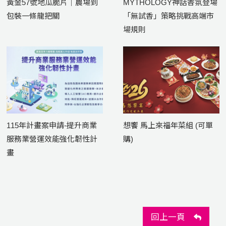
黃金57號地瓜脆片｜農場到
MYTHOLOGY神話香氛登場
包裝一條龍把關
「無試香」策略挑戰高端市
場規則
115年計畫案申請-提升商業
想饗 馬上來福年菜組 (可單
服務業營運效能強化韌性計
購)
畫
回上一頁