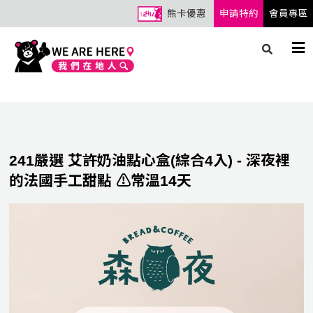
熊卡優惠
申請特約
會員專區
241嚴選 艾許奶油點心盒(綜合4入) - 深夜裡
的法國手工甜點 ⚠️常溫14天