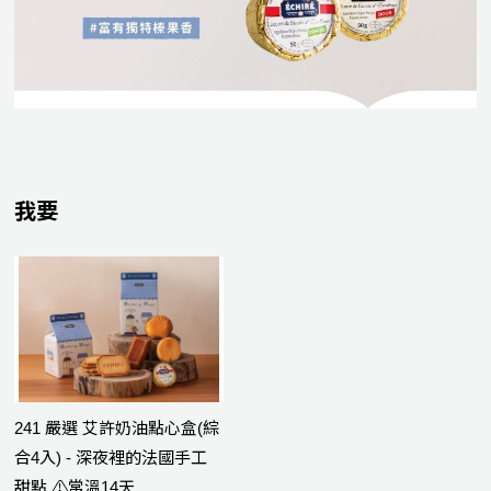
我要
241 嚴選 艾許奶油點心盒(綜
合4入) - 深夜裡的法國手工
甜點 ⚠️常溫14天