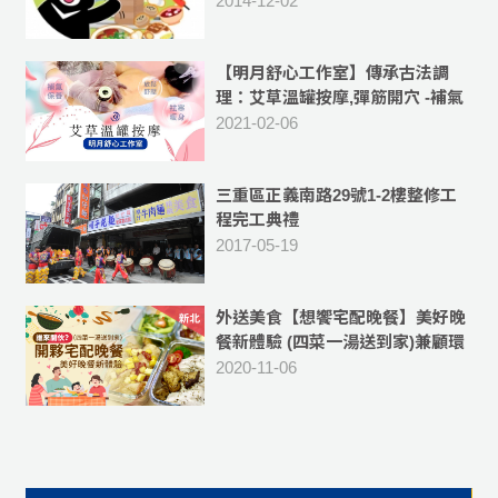
2014-12-02
【明月舒心工作室】傳承古法調
理：艾草溫罐按摩,彈筋開穴 -補氣
血,祛除體內濕氣
2021-02-06
三重區正義南路29號1-2樓整修工
程完工典禮
2017-05-19
外送美食【想饗宅配晚餐】美好晚
餐新體驗 (四菜一湯送到家)兼顧環
保、衛生與便利 -[外送新北市蘆洲
2020-11-06
區、三重區五股區、新莊等區