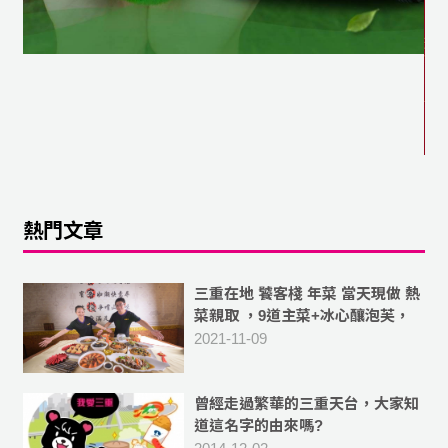
熱門文章
三重在地 饕客棧 年菜 當天現做 熱
菜親取 ，9道主菜+冰心釀泡芙，
10人份菜色 豐富美味
2021-11-09
曾經走過繁華的三重天台，大家知
道這名字的由來嗎?