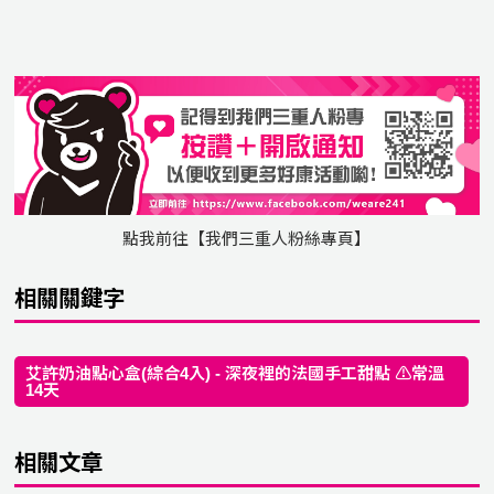
點我前往【我們三重人粉絲專頁】
相關關鍵字
艾許奶油點心盒(綜合4入) - 深夜裡的法國手工甜點 ⚠️常溫
14天
相關文章