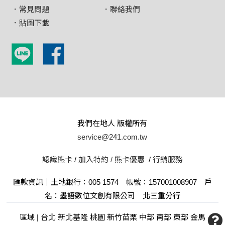
．常見問題
．聯絡我們
．貼圖下載
我們在地人 版權所有
service@241.com.tw
認識熊卡
/
加入特約 /
熊卡優惠
/
行銷服務
匯款資訊｜土地銀行：005 1574 帳號：157001008907 戶
名：墨語數位文創有限公司 北三重分行
區域 | 台北 新北基隆 桃園 新竹苗栗 中部 南部 東部 金馬