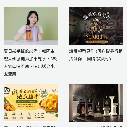
夏日戒手搖飲必備！韓國主
讓鄉親看見你 (再送搜尋行銷
理人研發無添加果乾水，3款
找到你 + 團購(買到你)
人氣口味推薦，喝出透亮水
煮蛋肌