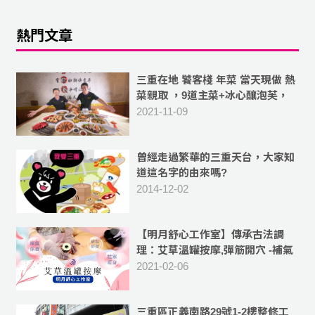
熱門文章
三重在地 饕客棧 年菜 當天現做 熱
菜親取 ，9道主菜+冰心釀泡芙，
10人份菜色 豐富美味
2021-11-09
曾經走過繁華的三重天台，大家知
道這名字的由來嗎?
2014-12-02
【明月舒心工作室】傳承古法調
理：艾草溫罐按摩,彈筋開穴 -補氣
血,祛除體內濕氣
2021-02-06
三重區正義南路29號1-2樓整修工