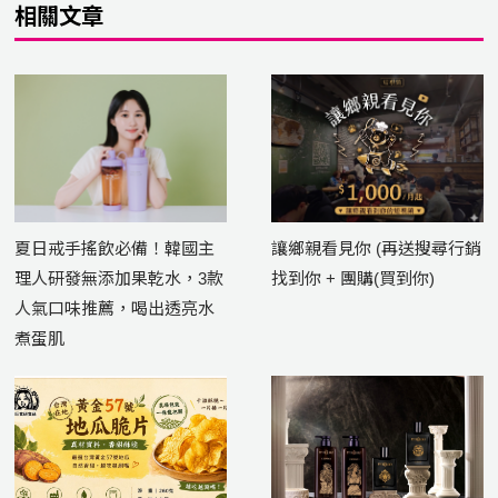
相關文章
夏日戒手搖飲必備！韓國主
讓鄉親看見你 (再送搜尋行銷
理人研發無添加果乾水，3款
找到你 + 團購(買到你)
人氣口味推薦，喝出透亮水
煮蛋肌