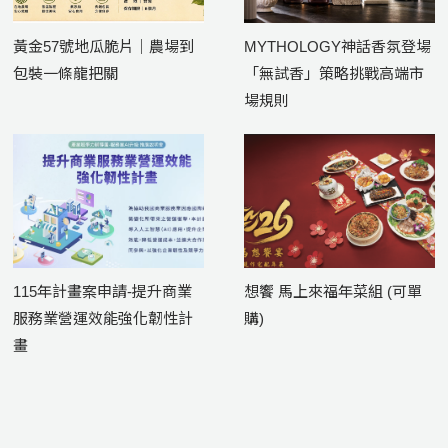
黃金57號地瓜脆片｜農場到
MYTHOLOGY神話香氛登場
包裝一條龍把關
「無試香」策略挑戰高端市
場規則
115年計畫案申請-提升商業
想饗 馬上來福年菜組 (可單
服務業營運效能強化韌性計
購)
畫