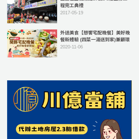
程完工典禮
2017-05-19
外送美食【想饗宅配晚餐】美好晚
餐新體驗 (四菜一湯送到家)兼顧環
保、衛生與便利 -[外送新北市蘆洲
2020-11-06
區、三重區五股區、新莊等區