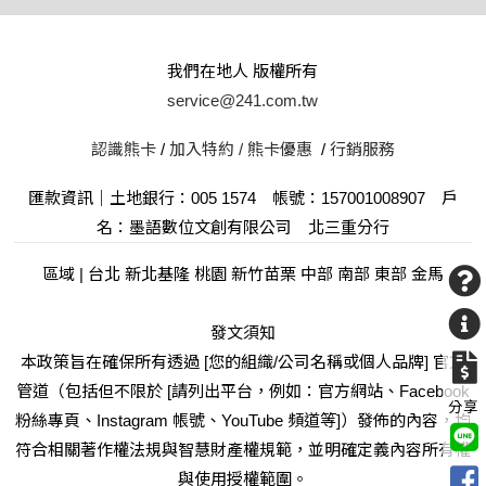
我們在地人 版權所有
service@241.com.tw
認識熊卡
/
加入特約 /
熊卡優惠
/
行銷服務
匯款資訊｜土地銀行：005 1574 帳號：157001008907 戶
名：墨語數位文創有限公司 北三重分行
區域 | 台北 新北基隆 桃園 新竹苗栗 中部 南部 東部 金馬
發文須知
本政策旨在確保所有透過 [您的組織/公司名稱或個人品牌] 官方
管道（包括但不限於 [請列出平台，例如：官方網站、Facebook
分享
粉絲專頁、Instagram 帳號、YouTube 頻道等]）發佈的內容，均
符合相關著作權法規與智慧財產權規範，並明確定義內容所有權
與使用授權範圍。