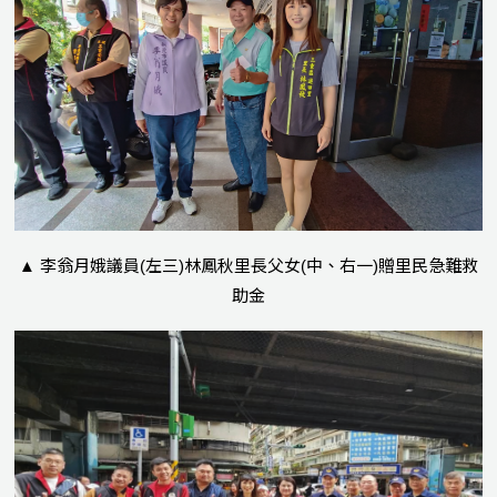
▲ 李翁月娥議員(左三)林鳳秋里長父女(中、右一)贈里民急難救
助金