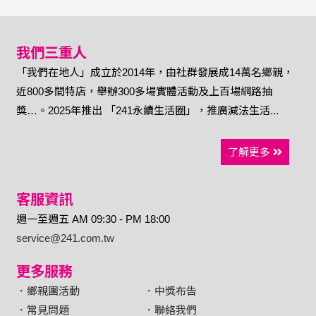
我們三重人
「我們在地人」成立於2014年，由社群發展成14萬名鄉親，
近800多間特店，舉辦300多場實體活動及上百場網路抽
獎…。2025年推出 「241永續生活圈」，推廣減法生活...
了解更多
客服資訊
週一至週五 AM 09:30 - PM 18:00
service@241.com.tw
更多服務
．鄉親團活動
．中獎布告
．常見問題
．聯絡我們