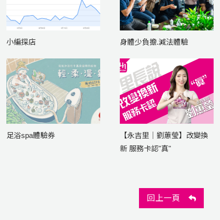
小編探店
身體少負擔.減法體驗
足浴spa體驗券
【永吉里｜劉蕙瑩】改變換
新 服務卡認"真"
回上一頁