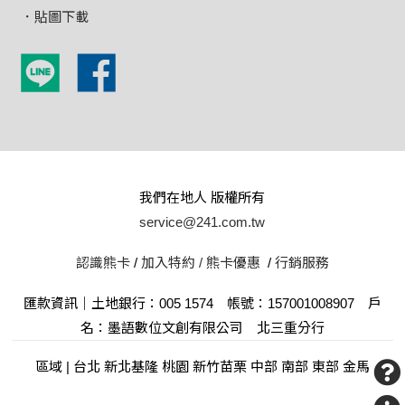
．貼圖下載
我們在地人 版權所有
service@241.com.tw
認識熊卡
/
加入特約 /
熊卡優惠
/
行銷服務
匯款資訊｜土地銀行：005 1574 帳號：157001008907 戶
名：墨語數位文創有限公司 北三重分行
區域 | 台北 新北基隆 桃園 新竹苗栗 中部 南部 東部 金馬