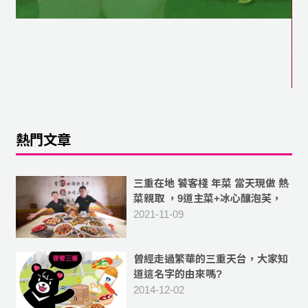
熱門文章
三重在地 饕客棧 年菜 當天現做 熱
菜親取 ，9道主菜+冰心釀泡芙，
10人份菜色 豐富美味
2021-11-09
曾經走過繁華的三重天台，大家知
道這名字的由來嗎?
2014-12-02