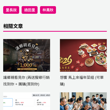
里長說
過田里
林鳳秋
相關文章
讓鄉親看見你 (再送搜尋行銷
想饗 馬上來福年菜組 (可單
找到你 + 團購(買到你)
購)