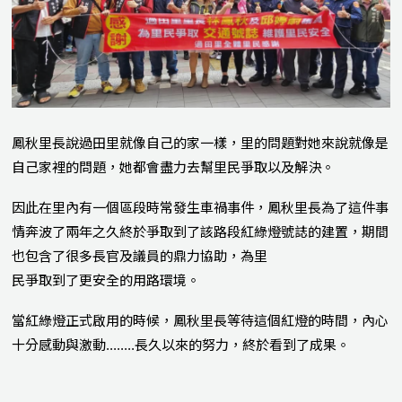
鳳秋里長說過田里就像自己的家一樣，里的問題對她來說就像是
自己家裡的問題，她都會盡力去幫里民爭取以及解決。
因此在里內有一個區段時常發生車禍事件，鳳秋里長為了這件事
情奔波了兩年之久終於爭取到了該路段紅綠燈號誌的建置，期間
也包含了很多長官及議員的鼎力協助，為里
民爭取到了更安全的用路環境。
當紅綠燈正式啟用的時候，鳳秋里長等待這個紅燈的時間，內心
十分感動與激動........長久以來的努力，終於看到了成果。