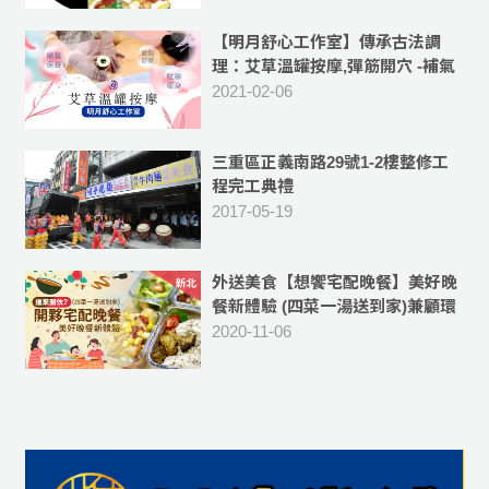
【明月舒心工作室】傳承古法調
理：艾草溫罐按摩,彈筋開穴 -補氣
血,祛除體內濕氣
2021-02-06
三重區正義南路29號1-2樓整修工
程完工典禮
2017-05-19
外送美食【想饗宅配晚餐】美好晚
餐新體驗 (四菜一湯送到家)兼顧環
保、衛生與便利 -[外送新北市蘆洲
2020-11-06
區、三重區五股區、新莊等區