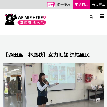
熊卡優惠
申請特約
會員專區
【過田里｜林鳳秋】女力崛起 造福里民