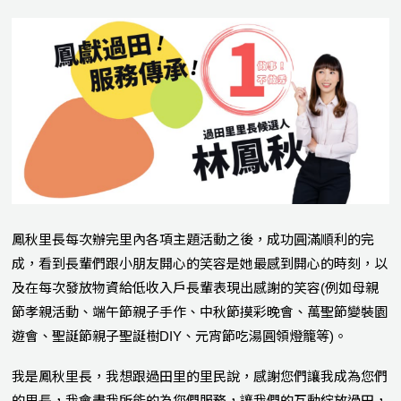
鳳秋里長每次辦完里內各項主題活動之後，成功圓滿順利的完
成，看到長輩們跟小朋友開心的笑容是她最感到開心的時刻，以
及在每次發放物資給低收入戶長輩表現出感謝的笑容(例如母親
節孝親活動、端午節親子手作、中秋節摸彩晚會、萬聖節變裝園
遊會、聖誕節親子聖誕樹DIY、元宵節吃湯圓領燈籠等)。
我是鳳秋里長，我想跟過田里的里民說，感謝您們讓我成為您們
的里長，我會盡我所能的為您們服務，讓我們的互動綻放過田，