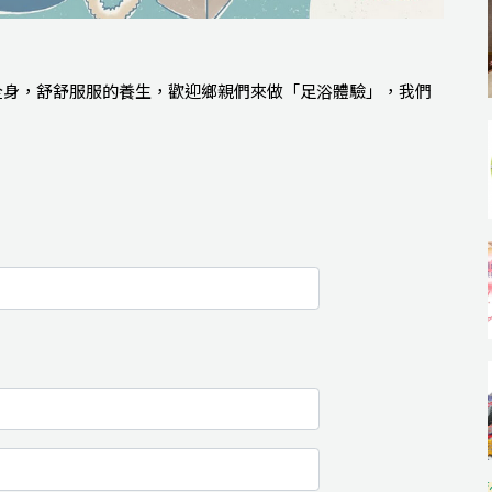
化全身，舒舒服服的養生，歡迎鄉親們來做「足浴體驗」，我們