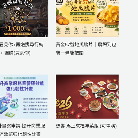
看見你 (再送搜尋行銷
黃金57號地瓜脆片｜農場到包
+ 團購(買到你)
裝一條龍把關
年計畫案申請-提升商業服
想饗 馬上來福年菜組 (可單購)
運效能強化韌性計畫