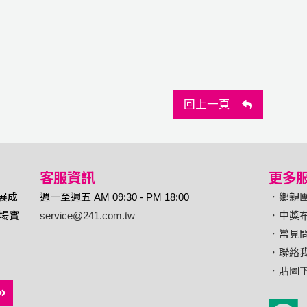
回上一頁
客服資訊
更多
展成
週一至週五 AM 09:30 - PM 18:00
．鄉親
多場實
service@241.com.tw
．中獎
．常見
．聯絡
．貼圖