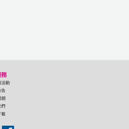
服務
團活動
布告
問題
我們
下載