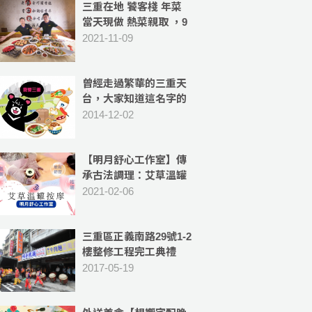
三重在地 饕客棧 年菜
當天現做 熱菜親取 ，9
道主菜+冰心釀泡芙，
2021-11-09
10人份菜色 豐富美味
曾經走過繁華的三重天
台，大家知道這名字的
由來嗎?
2014-12-02
【明月舒心工作室】傳
承古法調理：艾草溫罐
按摩,彈筋開穴 -補氣血,
2021-02-06
祛除體內濕氣
三重區正義南路29號1-2
樓整修工程完工典禮
2017-05-19