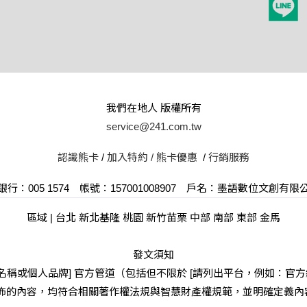
我們在地人 版權所有
service@241.com.tw
認識熊卡
/
加入特約 /
熊卡優惠
/
行銷服務
行：005 1574 帳號：157001008907 戶名：墨語數位文創有
區域 | 台北 新北基隆 桃園 新竹苗栗 中部 南部 東部 金馬
發文須知
或個人品牌] 官方管道（包括但不限於 [請列出平台，例如：官方網站、Fa
等]）發佈的內容，均符合相關著作權法規與智慧財產權規範，並明確定義