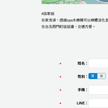
#店家說
在家洗澡，透過spa水療機可以棒體活
在台北西門町這這邊，交通方便。
姓名：
男
女
性別：
手機：
LINE：