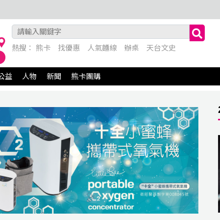
熱搜：
熊卡
找優惠
人氣麵線
辦桌
天台文史
公益
人物
新聞
熊卡團購