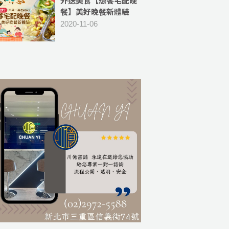
外送美食【想饗宅配晚
餐】美好晚餐新體驗
(四菜一湯送到家)兼顧
2020-11-06
環保、衛生與便利 -[外
送新北市蘆洲區、三重
區五股區、新莊等區