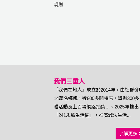
規則
我們三重人
「我們在地人」成立於2014年，由社群發
14萬名鄉親，近800多間特店，舉辦300
體活動及上百場網路抽獎…。2025年推出
「241永續生活圈」，推廣減法生活...
了解更多