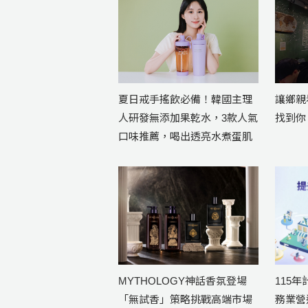
夏日戒手搖飲必備！韓國主理
讓鄉親
人研發無添加果乾水，3款人氣
找到你 
口味推薦，喝出透亮水煮蛋肌
MYTHOLOGY神話香氛登場
115
「無試香」策略挑戰高端市場
務業營