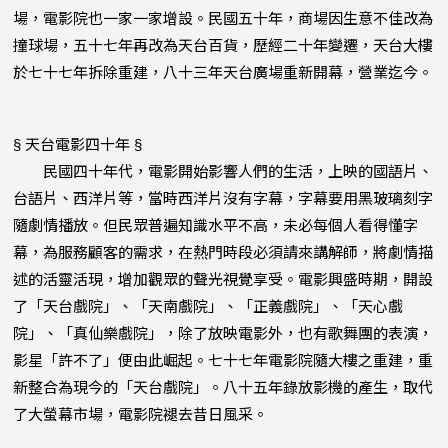
場，電影院也一家一家增設。民國五十年，商場因生意不佳改為
撞球場，五十七年再改為天台百貨，歷經二十年變遷，天台大樓
於七十七年拆除重建，八十三年天台廣場重新開幕，營業迄今。
§ 天台電影四十年 §
民國四十年代，電影開始影響人們的生活，上映的國語片、
台語片、西洋片等，當時西洋片沒有字幕，字幕要用黑玻璃刻字
隨劇情播放。但民眾普遍知識水平不高，未必每個人看得懂字
幕，為服務顧客的需求，在熱門時段必須請來講解師，將劇情描
述的活靈活現，增加觀眾的聲光視覺享受。電影興盛時期，開設
了「天台戲院」、「天南戲院」、「正義戲院」、「天心戲
院」、「真仙樂戲院」，除了放映電影外，也有歌舞團的表演，
影星「許不了」便由此崛起。七十七年電影院隨大樓之重建，重
新整合為現今的「天台戲院」。八十五年錄放影機的產生，取代
了大螢幕市場，電影院褪去昔日風采。