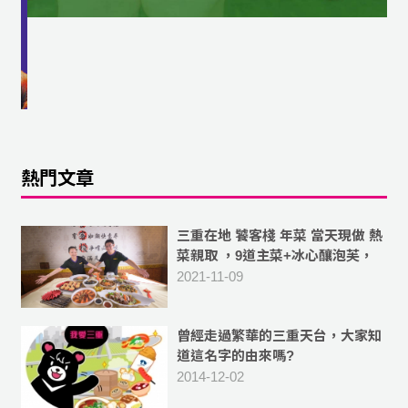
熱門文章
三重在地 饕客棧 年菜 當天現做 熱
菜親取 ，9道主菜+冰心釀泡芙，
10人份菜色 豐富美味
2021-11-09
曾經走過繁華的三重天台，大家知
道這名字的由來嗎?
2014-12-02