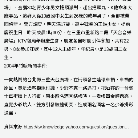
場」，查獲30名青少年男女搖頭派對，起出搖頭丸、K他命和大
麻毒品，這群人從13歲國中女生到26歲的成年男子，全部被帶
回偵辦。 警方調查，明天滿17歲、高中肄業的王姓少女，提前
慶祝生日，昨天凌晨1時30分，在三重市重新路二段「天台音樂
廣場」KTV包廂舉辦慶生會，朋友各自呼朋引伴參加，共有22
男、8女參加狂歡，其中12人未成年，年紀最小是13歲國二女
生。
2004年鬥毆新聞事件:
一向熱鬧的台北縣三重天台廣場，在街頭發生連環車禍，車禍的
原因，竟是酒客拒絕付錢，少爺不爽一路追打，把酒客的一台賓
士車衝撞上人行道，原來四名酒客結帳時，一看帳單金額過高，
直覺少爺坑人，雙方引發肢體衝突，造成兩名酒客一名少爺掛彩
送醫。
資料來源
https://tw.knowledge.yahoo.com/question/question…