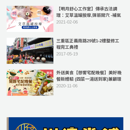
【明月舒心工作室】傳承古法調
理：艾草溫罐按摩,彈筋開穴 -補氣
血,祛除體內濕氣
2021-02-06
三重區正義南路29號1-2樓整修工
程完工典禮
2017-05-19
外送美食【想饗宅配晚餐】美好晚
餐新體驗 (四菜一湯送到家)兼顧環
保、衛生與便利 -[外送新北市蘆洲
2020-11-06
區、三重區五股區、新莊等區