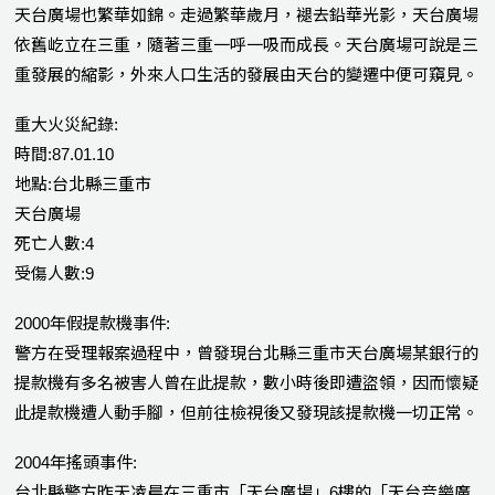
天台廣場也繁華如錦。走過繁華歲月，褪去鉛華光影，天台廣場
依舊屹立在三重，隨著三重一呼一吸而成長。天台廣場可說是三
重發展的縮影，外來人口生活的發展由天台的變遷中便可窺見。
重大火災紀錄:
時間:87.01.10
地點:台北縣三重市
天台廣場
死亡人數:4
受傷人數:9
2000年假提款機事件:
警方在受理報案過程中，曾發現台北縣三重市天台廣場某銀行的
提款機有多名被害人曾在此提款，數小時後即遭盜領，因而懷疑
此提款機遭人動手腳，但前往檢視後又發現該提款機一切正常。
2004年搖頭事件:
台北縣警方昨天凌晨在三重市「天台廣場」6樓的「天台音樂廣