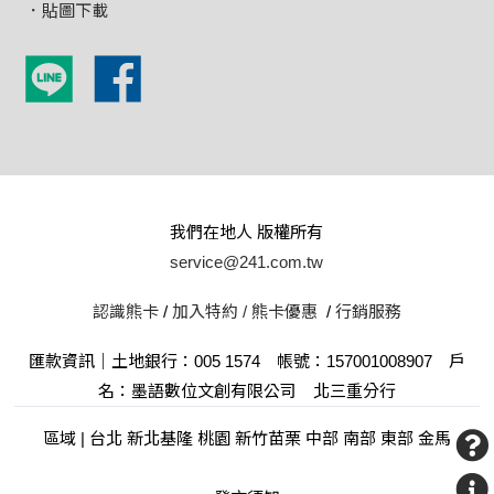
．貼圖下載
我們在地人 版權所有
service@241.com.tw
認識熊卡
/
加入特約 /
熊卡優惠
/
行銷服務
匯款資訊｜土地銀行：005 1574 帳號：157001008907 戶
名：墨語數位文創有限公司 北三重分行
區域 | 台北 新北基隆 桃園 新竹苗栗 中部 南部 東部 金馬