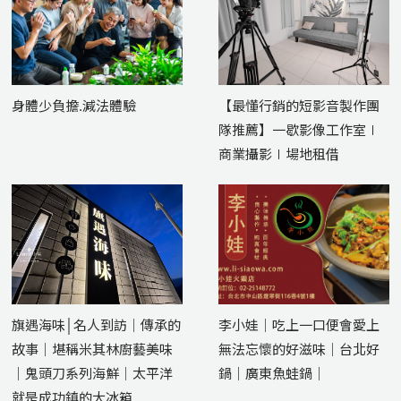
身體少負擔.減法體驗
【最懂行銷的短影音製作團
隊推薦】一歇影像工作室∣
商業攝影∣場地租借
旗遇海味│名人到訪｜傳承的
李小娃｜吃上一口便會愛上
故事｜堪稱米其林廚藝美味
無法忘懷的好滋味｜台北好
｜鬼頭刀系列海鮮｜太平洋
鍋｜廣東魚蛙鍋｜
就是成功鎮的大冰箱