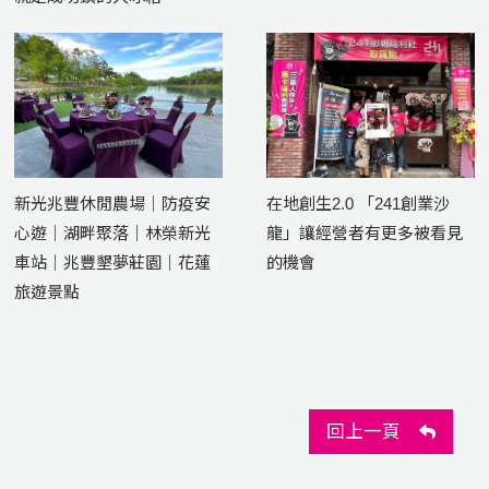
新光兆豐休閒農場｜防疫安
在地創生2.0 「241創業沙
心遊｜湖畔聚落｜林榮新光
龍」讓經營者有更多被看見
車站｜兆豐墾夢莊園｜花蓮
的機會
旅遊景點
回上一頁