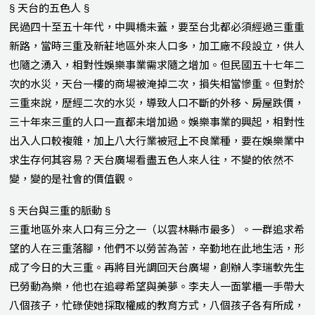
§ 天台的五色人 §
民過四十至五十年代，中興橋未蓋，要至台北都必須經過三重重
新路，當時三重及新莊地區外來人口多，加工廠不段設立，供人
也隨之湧入，相對性娛樂事業需求隨之增加。但民國五十七年二
次的水災，天台一樓的商場被淹掉二次，損失相當慘重。但對於
三重來說，歷經二次的水災，導致人口不斷的外移、房屋跌價，
三十年來三重的人口一直都未增加過。娛樂事業的興起，相對性
出入人口較複雜，加上八大行業被冠上不良業種，要在娛樂業中
求生存何其容易？天台廣場看盡五色人來人往，不變的依然不
變，變的是社會的價值觀。
§ 天台與三重的脈動 §
三重地區外來人口有三分之一（以雲林縣市最多）。一群追求希
望的人在三重落腳，他們不以勞苦為苦，辛勤地在此地生活，形
成了今日的大三重。再將目光調回天台廣場，創辦人李瑞軟先生
已勞動為樂，他也在追尋希望與美夢。李夫人一面掌櫃一手帶大
八個孩子，忙碌使她採取權威的教育方式，八個孩子各有所成，