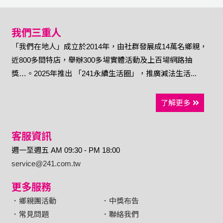
我們三重人
「我們在地人」成立於2014年，由社群發展成14萬名鄉親，
近800多間特店，舉辦300多場實體活動及上百場網路抽
獎…。2025年推出 「241永續生活圈」，推廣減法生活...
了解更多
客服資訊
週一至週五 AM 09:30 - PM 18:00
service@241.com.tw
更多服務
．鄉親團活動
．中獎布告
．常見問題
．聯絡我們