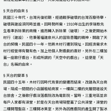
§ 天台的由來 §
民國三十年代，台灣光復初期，經過戰爭破壞的台灣百廢待舉，
破壞與建設須同時並進。因時勢所需，1910年出生的李瑞軟先
生看準拆除業的商機，進而轉入拆除業（破壞），之後更開始木
材行（建設），他秉著福建泉州人的冒險患難的精神，開啟了天
台的契機。民國四十一年，他將木材行遷到現址，因經濟需求木
材行經營得有聲有色。加上他個人對戲劇的喜好，另外在二樓加
蓋一座歌仔戲台，形成所謂的「天空中的戲台」，這便是「天
台」名稱的由來。
§ 天台的變革 §
民國四十五年，木材行因時代背景的變遷而結束，改建為天台商
場，隔成一間間的小店舖租給商家。一樓與二樓的夾層間增設天
台旅舍，之後歌仔戲沒落戲院改為電影院。當時，三重地區並非
每戶人家都有澡堂，於是在天台商場隔壁蓋了公共澡堂，澡堂的
二樓開理髮店，三樓開冰果室，另外為因應戲院的產生開了製冰