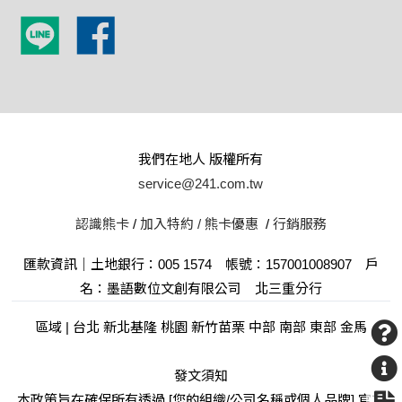
我們在地人 版權所有
service@241.com.tw
認識熊卡
/
加入特約 /
熊卡優惠
/
行銷服務
匯款資訊｜土地銀行：005 1574 帳號：157001008907 戶
名：墨語數位文創有限公司 北三重分行
區域 | 台北 新北基隆 桃園 新竹苗栗 中部 南部 東部 金馬
發文須知
本政策旨在確保所有透過 [您的組織/公司名稱或個人品牌] 官方