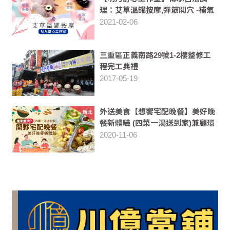
理：艾草溫罐按摩,彈筋開穴 -補氣
血,祛除體內濕氣
2021-02-06
三重區正義南路29號1-2樓整修工
程完工典禮
2017-05-19
外送美食【想饗宅配晚餐】美好晚
餐新體驗 (四菜一湯送到家)兼顧環
保、衛生與便利 -[外送新北市蘆洲
2020-11-06
區、三重區五股區、新莊等區