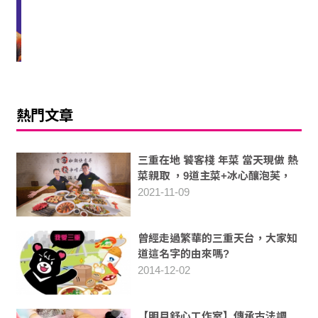
熱門文章
三重在地 饕客棧 年菜 當天現做 熱
菜親取 ，9道主菜+冰心釀泡芙，
10人份菜色 豐富美味
2021-11-09
曾經走過繁華的三重天台，大家知
道這名字的由來嗎?
2014-12-02
【明月舒心工作室】傳承古法調