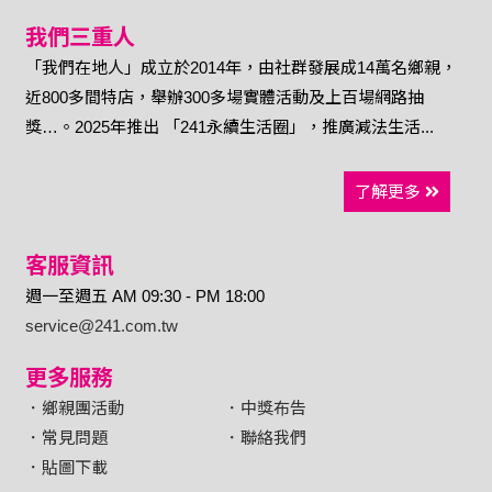
我們三重人
「我們在地人」成立於2014年，由社群發展成14萬名鄉親，
近800多間特店，舉辦300多場實體活動及上百場網路抽
獎…。2025年推出 「241永續生活圈」，推廣減法生活...
了解更多
客服資訊
週一至週五 AM 09:30 - PM 18:00
service@241.com.tw
更多服務
．鄉親團活動
．中獎布告
．常見問題
．聯絡我們
．貼圖下載