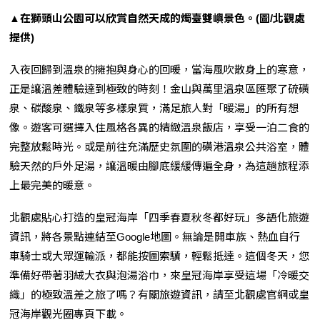
▲在獅頭山公園可以欣賞自然天成的燭臺雙嶼景色。(圖/北觀處
提供)
入夜回歸到溫泉的擁抱與身心的回暖，當海風吹散身上的寒意，
正是讓溫差體驗達到極致的時刻！金山與萬里溫泉區匯聚了硫磺
泉、碳酸泉、鐵泉等多樣泉質，滿足旅人對「暖湯」的所有想
像。遊客可選擇入住風格各異的精緻溫泉飯店，享受一泊二食的
完整放鬆時光。或是前往充滿歷史氛圍的磺港溫泉公共浴室，體
驗天然的戶外足湯，讓溫暖由腳底緩緩傳遍全身，為這趟旅程添
上最完美的暖意。
北觀處貼心打造的皇冠海岸「四季春夏秋冬都好玩」多語化旅遊
資訊，將各景點連結至Google地圖。無論是開車族、熱血自行
車騎士或大眾運輸派，都能按圖索驥，輕鬆抵達。這個冬天，您
準備好帶著羽絨大衣與泡湯浴巾，來皇冠海岸享受這場「冷暖交
織」的極致溫差之旅了嗎？有關旅遊資訊，請至北觀處官網或皇
冠海岸觀光圈專頁下載。