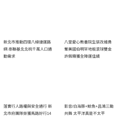
新北市推動四環八線捷運路
八里愛心教養院生張孜維勇
網 串聯基北北桃千萬人口通
奪美國伯明罕地板滾球雙金
勤需求
許佩珊獲全障運佳績
落實行人路權與安全通行 新
影音/白海豚+鯨魚+昌鴻三颱
北市府團隊榮獲馬路好行14
共舞 太平洋真是不太平