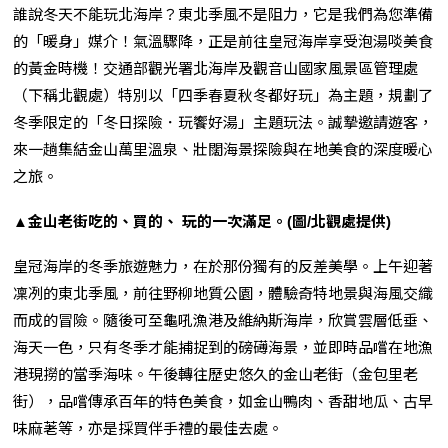
誰說冬天不能玩北海岸？東北季風不是阻力，它是我們為您準備
的「暖身」媒介！氣溫驟降，正是前往皇冠海岸享受泡湯啖美食
的黃金時機！交通部觀光署北海岸及觀音山國家風景區管理處
（下稱北觀處）特別以「四季春夏秋冬都好玩」為主題，規劃了
冬季限定的「冬日探險．玩饗好湯」主題玩法。誠摯邀請遊客，
來一趟集結金山萬里溫泉、壯闊海景探險與在地美食的深度暖心
之旅。
▲金山老街吃的、買的、 玩的一次滿足。(圖/北觀處提供)
皇冠海岸的冬季旅遊魅力，在於那份獨有的反差美學。上午迎著
凜冽的東北季風，前往野柳地質公園，體驗奇特地景與海風交織
而成的冒險。隨後可至龜吼漁港及維納斯海岸，欣賞雲層低垂、
海天一色，只有冬季才能捕捉到的磅礡海景，並即時品嚐在地漁
港現撈的當季海味。午後轉往歷史悠久的金山老街（金包里老
街），品嚐傳承百年的特色美食，如金山鴨肉、香甜地瓜、古早
味麻荖等，亦是採買伴手禮的最佳去處。