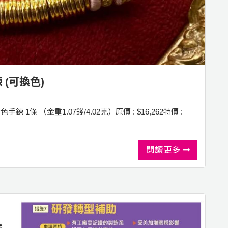
 (可換色)
鍊 1條 （金重1.07錢/4.02克）原價 : $16,262特價 :
閱讀更多