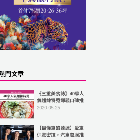
熱門文章
《三重美食誌》40家人
氣麵線特蒐鄉親口碑推
薦 ， 全三重感動人心的
2020-05-25
麵線大集合 電子書
【最懂車的達達】愛車
保養密技，汽車包膜推