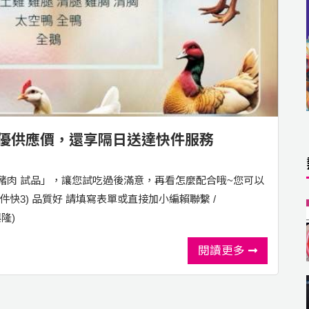
食材超優供應價，還享隔日送達快件服務
豬肉 試品」，讓您試吃過後滿意，再看怎麼配合哦~您可以
送件快3) 品質好 請填寫表單或直接加小編賴聯繫 /
興隆)
閱讀更多