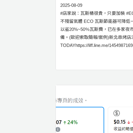
2025-08-09
#店家說：瓦斯桶很貴，只要加裝 #EC
不殘留氣體 ECO 瓦斯節能器可降
以省20%~50％瓦斯費，已在多家
備。(歐迎索取簡報/案例)新北串烤店3個月
TODAYhttps://liff.line.me/1454987