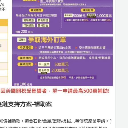
鏈支持方案-補助案
00億補助款。適合石化/金屬/塑膠/機械…等傳統產業申請。(