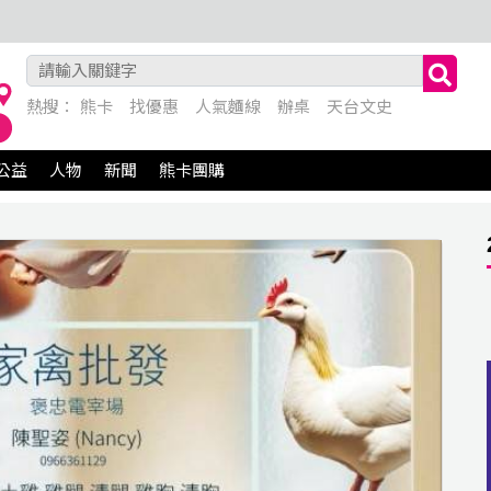
熱搜：
熊卡
找優惠
人氣麵線
辦桌
天台文史
公益
人物
新聞
熊卡團購