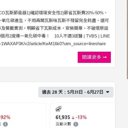
O瓦斯節能器1)確認環境安全性2)節省瓦斯費20%-50%、
低一氧化碳產生，不用再聞瓦斯味瓦斯不殘留完全耗盡、還可
夜市及餐廳實測，明顯省下瓦斯成本，安裝簡單、不破壞原設
2度爆一氧化碳中毒！ 10人不適3送醫 | TVBS | LINE
169-1WAXAP3K/v2/article/KwM16k0?utm_source=lineshare
閱讀更多