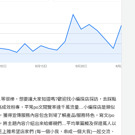
…等很棒，想要讓大家知道嗎?歡迎找小編探店採訪，去踩點
是高成效粉專，平常po文閱覽率達千萬流量…小編探店是類似
獲得宣傳服務內容包含到場了解產品/服務特色，寫文/po
，將主題內容介紹出來給鄉親們…平均單篇觸及保證萬人以
：花上雅希望店家們 (每一個小我，串成一個大我)一起交流、