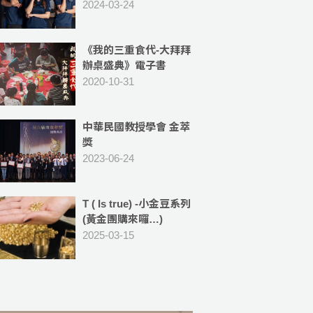
薦--『皇后驅專業車體
2024-03-24
包膜』
《我的三重食代-大拜拜
辦桌盛典》電子書
2020-10-31
中華民國教授學會 金萃
獎
2023-06-24
T ( Is true) -小金豆系列
(黃金團購來囉…)
2025-03-15